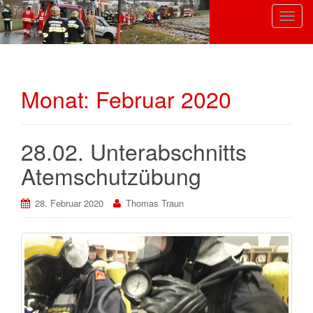
S
c
h
a
l
Monat:
Februar 2020
t
e
N
28.02. Unterabschnitts
a
v
Atemschutzübung
i
g
28. Februar 2020
Thomas Traun
a
t
i
o
n