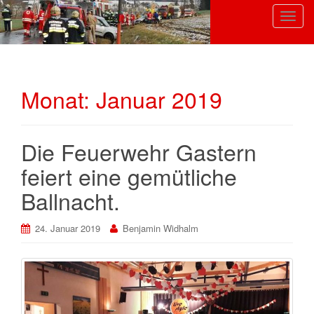
S
c
h
a
l
Monat:
Januar 2019
t
e
N
Die Feuerwehr Gastern
a
v
feiert eine gemütliche
i
Ballnacht.
g
a
t
24. Januar 2019
Benjamin Widhalm
i
o
n